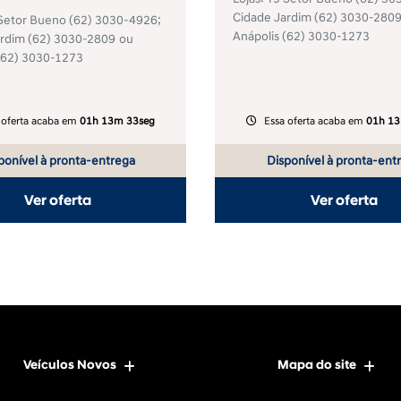
Cidade Jardim
(62) 3030-280
 Setor Bueno
(62) 3030-4926
;
Anápolis
(62) 3030-1273
ardim
(62) 3030-2809
ou
(62) 3030-1273
 oferta acaba em
01h 13m 33seg
Essa oferta acaba em
01h 13
ponível à pronta-entrega
Disponível à pronta-ent
Ver oferta
Ver oferta
Veículos Novos
Mapa do site