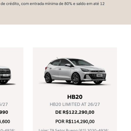
de crédito, com entrada mínima de 80% e saldo em até 12
HB20
/27
HB20 LIMITED AT 26/27
.990
DE R$122.290,00
.600
POR R$114.290,00
30-4926
;
Lojas: T9 Setor Bueno
(62) 3030-4926
;