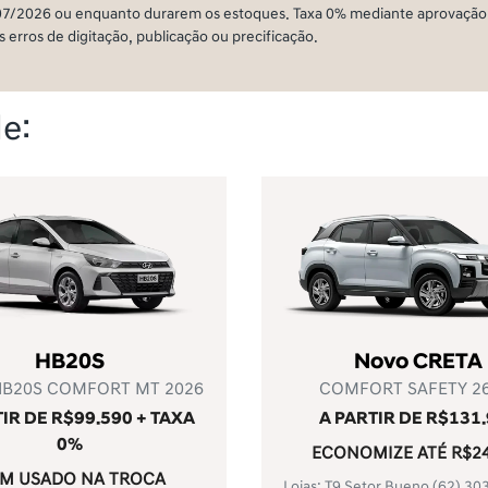
07/2026 ou enquanto durarem os estoques. Taxa 0% mediante aprovação 
s erros de digitação, publicação ou precificação.
e:
HB20S
Novo CRETA
B20S COMFORT MT 2026
COMFORT SAFETY 26
TIR DE R$99.590 + TAXA
A PARTIR DE R$131
0%
ECONOMIZE ATÉ R$24
M USADO NA TROCA
Lojas: T9 Setor Bueno
(62) 30