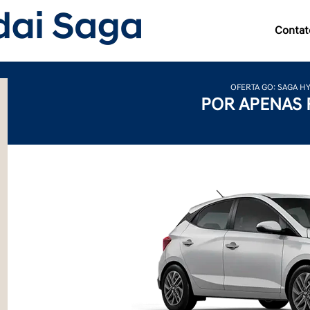
Contat
OFERTA GO: SAGA H
POR APENAS 