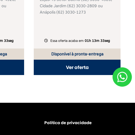
9
ou
Cidade Jardim
(62) 3030-2809
ou
Anápolis
(62) 3030-1273
m 33seg
Essa oferta acaba em
01h 13m 33seg
rega
Disponível à pronta-entrega
Ver oferta
Política de privacidade