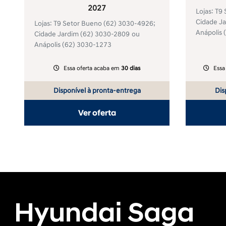
2027
Lojas: T9
Cidade J
Lojas: T9 Setor Bueno
(62) 3030-4926
;
Anápolis
Cidade Jardim
(62) 3030-2809
ou
Anápolis
(62) 3030-1273
Essa oferta acaba em
30 dias
Essa
Disponível à pronta-entrega
Dis
Ver oferta