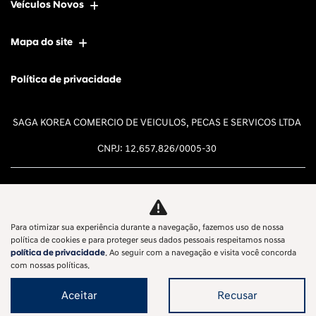
Veículos Novos
Mapa do site
Política de privacidade
SAGA KOREA COMERCIO DE VEICULOS, PECAS E SERVICOS LTDA
CNPJ: 12.657.826/0005-30
Para otimizar sua experiência durante a navegação, fazemos uso de nossa
Desacelere. Seu bem maior é a
política de cookies e para proteger seus dados pessoais respeitamos nossa
política de privacidade
. Ao seguir com a navegação e visita você concorda
vida.
com nossas políticas.
Aceitar
Recusar
Desenvolvido pela DEALERSPACE ® Direitos Reservados.