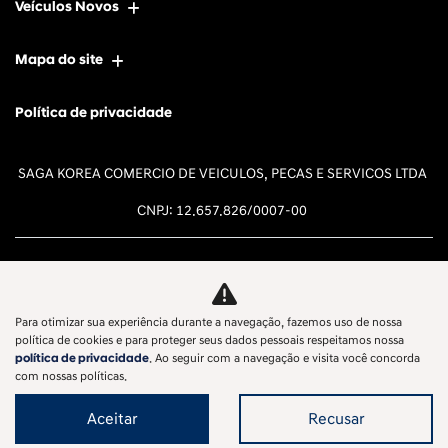
Veículos Novos
Mapa do site
Política de privacidade
SAGA KOREA COMERCIO DE VEICULOS, PECAS E SERVICOS LTDA
CNPJ: 12.657.826/0007-00
Para otimizar sua experiência durante a navegação, fazemos uso de nossa
Desacelere. Seu bem maior é a
política de cookies e para proteger seus dados pessoais respeitamos nossa
política de privacidade
. Ao seguir com a navegação e visita você concorda
vida.
com nossas políticas.
Aceitar
Recusar
Desenvolvido pela DEALERSPACE ® Direitos Reservados.