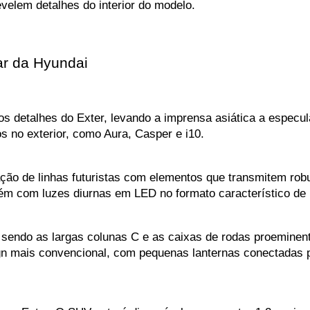
elem detalhes do interior do modelo.
ar da Hyundai
os detalhes do Exter, levando a imprensa asiática a especu
s no exterior, como Aura, Casper e i10.
 de linhas futuristas com elementos que transmitem robust
ém com luzes diurnas em LED no formato característico de H
 sendo as largas colunas C e as caixas de rodas proeminen
ign mais convencional, com pequenas lanternas conectadas 