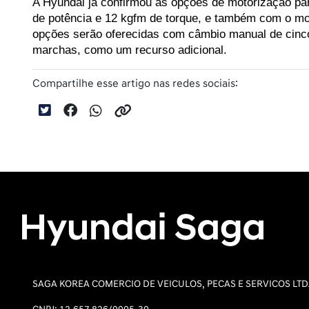
A Hyundai já confirmou as opções de motorização para
de potência e 12 kgfm de torque, e também com o mot
opções serão oferecidas com câmbio manual de cinco
marchas, como um recurso adicional.
Compartilhe esse artigo nas redes sociais:
SAGA KOREA COMERCIO DE VEICULOS, PECAS E SERVICOS LT