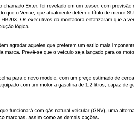
chamado Exter, foi revelado em um teaser, com previsão d
o que o Venue, que atualmente detém o título de menor S
o HB20X. Os executivos da montadora enfatizaram que a vers
ução lógica. 
em agradar aqueles que preferem um estilo mais imponente,
o da marca. Prevê-se que o veículo seja lançado para os mo
olha para o novo modelo, com um preço estimado de cerca de
equipado com um motor a gasolina de 1.2 litros, capaz de g
e funcionará com gás natural veicular (GNV), uma alternat
co marchas, assim como as demais opções.