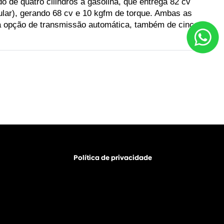
de quatro cilindros a gasolina, que entrega 82 cv 
lar), gerando 68 cv e 10 kgfm de torque. Ambas as 
a opção de transmissão automática, também de cinco 
Política de privacidade