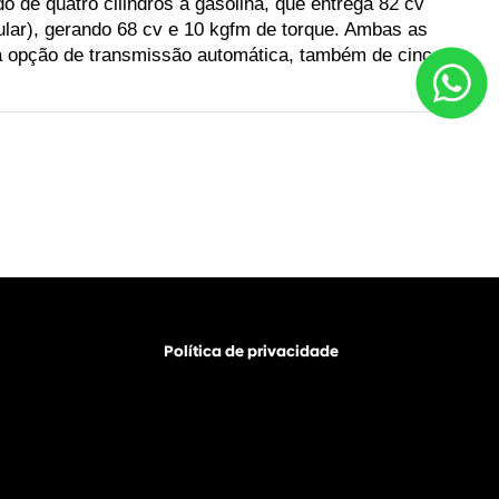
de quatro cilindros a gasolina, que entrega 82 cv 
lar), gerando 68 cv e 10 kgfm de torque. Ambas as 
a opção de transmissão automática, também de cinco 
Política de privacidade