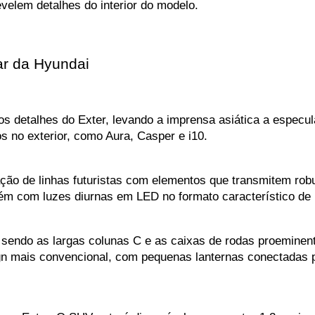
elem detalhes do interior do modelo.
ar da Hyundai
os detalhes do Exter, levando a imprensa asiática a especu
s no exterior, como Aura, Casper e i10.
 de linhas futuristas com elementos que transmitem robust
ém com luzes diurnas em LED no formato característico de H
 sendo as largas colunas C e as caixas de rodas proeminen
ign mais convencional, com pequenas lanternas conectadas 