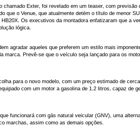
chamado Exter, foi revelado em um teaser, com previsão d
o que o Venue, que atualmente detém o título de menor S
o HB20X. Os executivos da montadora enfatizaram que a vers
ução lógica. 
em agradar aqueles que preferem um estilo mais imponente,
o da marca. Prevê-se que o veículo seja lançado para os mo
olha para o novo modelo, com um preço estimado de cerca de
equipado com um motor a gasolina de 1.2 litros, capaz de g
e funcionará com gás natural veicular (GNV), uma alternat
co marchas, assim como as demais opções.