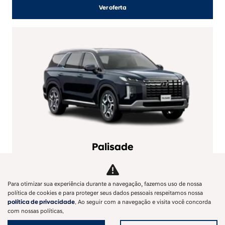
Ver oferta
Palisade
PALISADE SIGNATURE 3.8 GDI AT
DE R$ 481.990,00 POR R$ 399.990,00
Para otimizar sua experiência durante a navegação, fazemos uso de nossa
+ VALORIZAÇÃO DO USADO + TAXA 0%
política de cookies e para proteger seus dados pessoais respeitamos nossa
Lojas: T9 Setor Bueno
(62) 3030-4926
; Cidade Jardim
(62) 3030-
política de privacidade
. Ao seguir com a navegação e visita você concorda
com nossas políticas.
2809
ou Anápolis
(62) 3030-1273