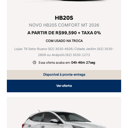
HB20S
NOVO HB20S COMFORT MT 2026
A PARTIR DE R$99.590 + TAXA 0%
COM USADO NA TROCA
Lojas: T9 Setor Bueno
(62) 3030-4926
; Cidade Jardim
(62) 3030-
2809
ou Anápolis
(62) 3030-1273
Essa oferta acaba em
04h 46m 27seg
Disponível à pronta-entrega
Ver oferta