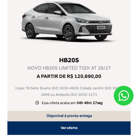
HB20S
NOVO HB20S LIMITED TGDI AT 26/27
A PARTIR DE R$ 120.690,00
Lojas: T9 Setor Bueno
(62) 3030-4926
; Cidade Jardim
(62) 3030-
2809
ou Anápolis
(62) 3030-1273
Essa oferta acaba em
04h 46m 27seg
Disponível à pronta-entrega
Ver oferta