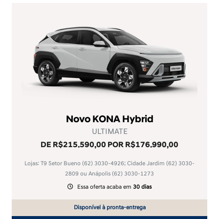
Novo KONA Hybrid
ULTIMATE
DE R$215.590,00 POR R$176.990,00
Lojas: T9 Setor Bueno
(62) 3030-4926
; Cidade Jardim
(62) 3030-
2809
ou Anápolis
(62) 3030-1273
Essa oferta acaba em
30 dias
Disponível à pronta-entrega