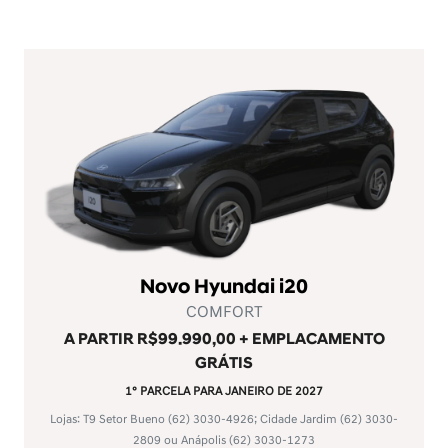
Novo Hyundai i20
COMFORT
A PARTIR R$99.990,00 + EMPLACAMENTO
GRÁTIS
1° PARCELA PARA JANEIRO DE 2027
Lojas: T9 Setor Bueno
(62) 3030-4926
; Cidade Jardim
(62) 3030-
2809
ou Anápolis
(62) 3030-1273