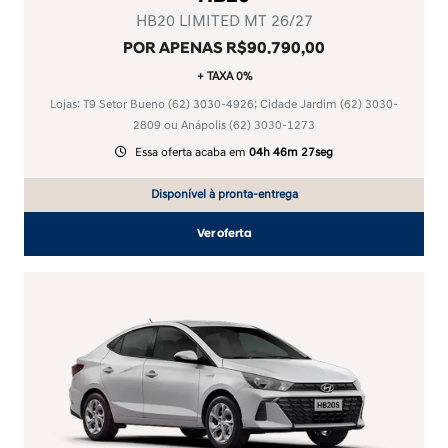
HB20 LIMITED MT 26/27
POR APENAS R$90.790,00
+ TAXA 0%
Lojas: T9 Setor Bueno
(62) 3030-4926
; Cidade Jardim
(62) 3030-
2809
ou Anápolis
(62) 3030-1273
Essa oferta acaba em
04h 46m 27seg
Disponível à pronta-entrega
Ver oferta