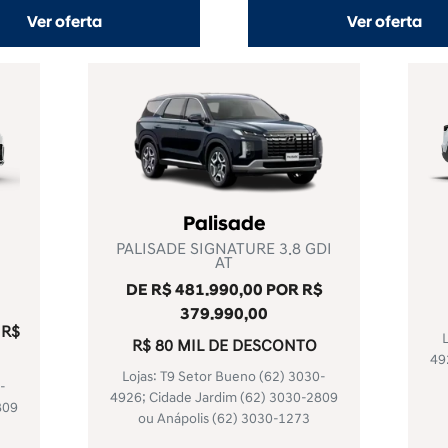
Ver oferta
Ver oferta
Palisade
PALISADE SIGNATURE 3.8 GDI
AT
DE R$ 481.990,00 POR R$
379.990,00
 R$
R$ 80 MIL DE DESCONTO
49
Lojas: T9 Setor Bueno
(62) 3030-
-
4926
; Cidade Jardim
(62) 3030-2809
809
ou Anápolis
(62) 3030-1273