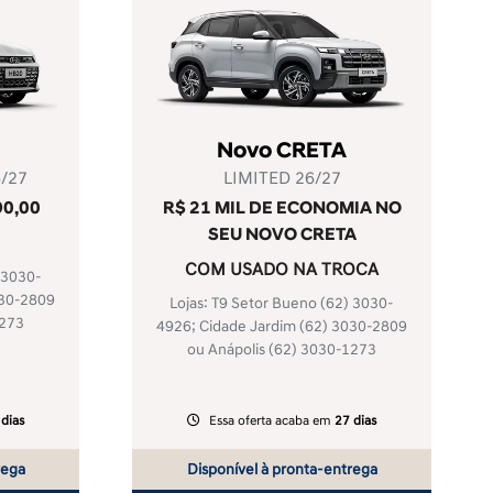
Novo CRETA
/27
LIMITED 26/27
90,00
R$ 21 MIL DE ECONOMIA NO
SEU NOVO CRETA
COM USADO NA TROCA
 3030-
030-2809
Lojas: T9 Setor Bueno
(62) 3030-
1273
4926
; Cidade Jardim
(62) 3030-2809
ou Anápolis
(62) 3030-1273
 dias
Essa oferta acaba em
27 dias
rega
Disponível à pronta-entrega