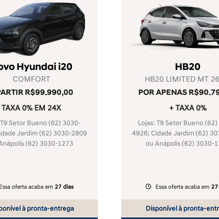
ovo Hyundai i20
HB20
COMFORT
HB20 LIMITED MT 26
PARTIR R$99.990,00
POR APENAS R$90.7
TAXA 0% EM 24X
+ TAXA 0%
: T9 Setor Bueno
(62) 3030-
Lojas: T9 Setor Bueno
(62)
Cidade Jardim
(62) 3030-2809
4926
; Cidade Jardim
(62) 3
Anápolis
(62) 3030-1273
ou Anápolis
(62) 3030-
Essa oferta acaba em
27 dias
Essa oferta acaba em
27
ponível à pronta-entrega
Disponível à pronta-ent