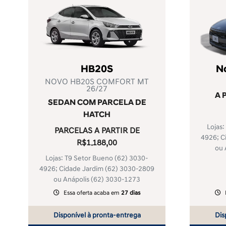
HB20S
N
NOVO HB20S COMFORT MT
26/27
A 
SEDAN COM PARCELA DE
HATCH
Lojas
PARCELAS A PARTIR DE
4926
; 
R$1.188,00
ou 
Lojas: T9 Setor Bueno
(62) 3030-
4926
; Cidade Jardim
(62) 3030-2809
ou Anápolis
(62) 3030-1273
Essa oferta acaba em
27 dias
Disponível à pronta-entrega
Dis