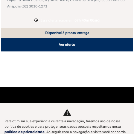
Lojas: T9 Setor Bueno
(62) 3030-4926
; Cidade Jardim
(62) 3030-2809
ou
Anápolis
(62) 3030-1273
Essa oferta acaba em
07h 40m 06seg
Disponível à pronta-entrega
Ver oferta
Para otimizar sua experiência durante a navegação, fazemos uso de nossa
política de cookies e para proteger seus dados pessoais respeitamos nossa
política de privacidade
. Ao seguir com a navegação e visita você concorda