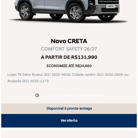
Novo CRETA
COMFORT SAFETY 26/27
A PARTIR DE R$131.990
ECONOMIZE ATÉ R$24.600
Lojas: T9 Setor Bueno
(62) 3030-4926
; Cidade Jardim
(62) 3030-2809
ou
Anápolis
(62) 3030-1273
Essa oferta acaba em
07h 40m 06seg
Disponível à pronta-entrega
Ver oferta