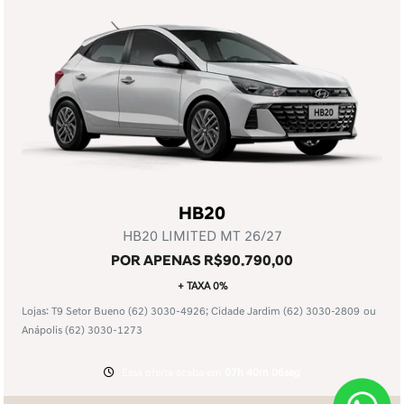
HB20
HB20 LIMITED MT 26/27
POR APENAS R$90.790,00
+ TAXA 0%
Lojas: T9 Setor Bueno
(62) 3030-4926
; Cidade Jardim
(62) 3030-2809
ou
Anápolis
(62) 3030-1273
Essa oferta acaba em
07h 40m 06seg