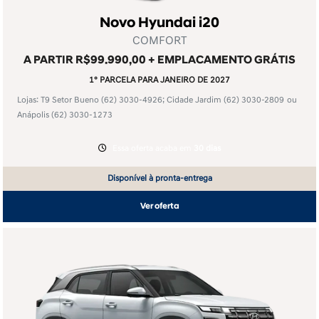
Novo Hyundai i20
COMFORT
A PARTIR R$99.990,00 + EMPLACAMENTO GRÁTIS
1° PARCELA PARA JANEIRO DE 2027
Lojas: T9 Setor Bueno
(62) 3030-4926
; Cidade Jardim
(62) 3030-2809
ou
Anápolis
(62) 3030-1273
Essa oferta acaba em
30 dias
Disponível à pronta-entrega
Ver oferta