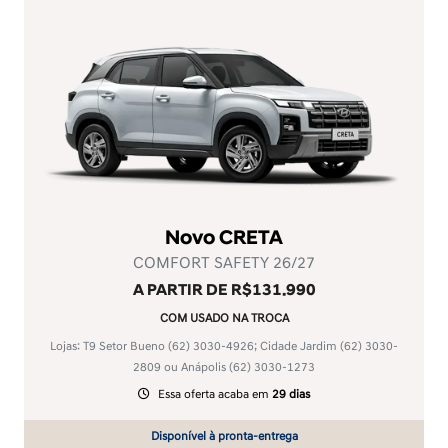
Novo CRETA
COMFORT SAFETY 26/27
A PARTIR DE R$131.990
COM USADO NA TROCA
Lojas: T9 Setor Bueno
(62) 3030-4926
; Cidade Jardim
(62) 3030-
2809
ou Anápolis
(62) 3030-1273
Essa oferta acaba em
29 dias
Disponível à pronta-entrega