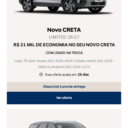
Novo CRETA
LIMITED 26/27
R$ 21 MIL DE ECONOMIA NO SEU NOVO CRETA
COM USADO NA TROCA
Lojas: T9 Setor Bueno
(62) 3030-4926
; Cidade Jardim
(62) 3030-
2809
ou Anápolis
(62) 3030-1273
Essa oferta acaba em
29 dias
Disponível à pronta-entrega
Ver oferta