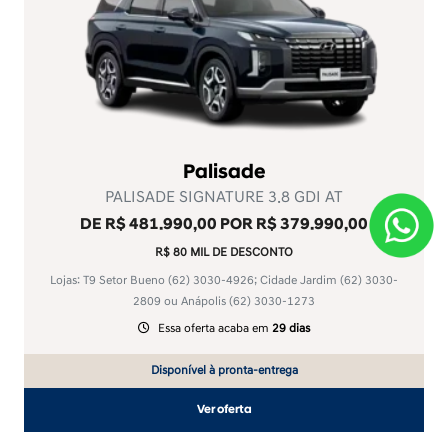
Palisade
PALISADE SIGNATURE 3.8 GDI AT
DE R$ 481.990,00 POR R$ 379.990,00
R$ 80 MIL DE DESCONTO
Lojas: T9 Setor Bueno
(62) 3030-4926
; Cidade Jardim
(62) 3030-
2809
ou Anápolis
(62) 3030-1273
Essa oferta acaba em
29 dias
Disponível à pronta-entrega
Ver oferta