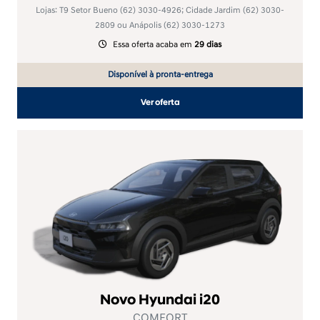
Lojas: T9 Setor Bueno
(62) 3030-4926
; Cidade Jardim
(62) 3030-
2809
ou Anápolis
(62) 3030-1273
Essa oferta acaba em
29 dias
Disponível à pronta-entrega
Ver oferta
Novo Hyundai i20
COMFORT