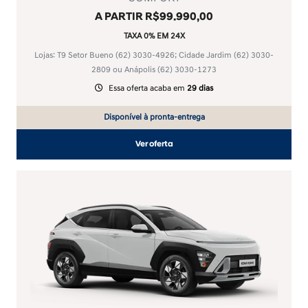
A PARTIR R$99.990,00
TAXA 0% EM 24X
Lojas: T9 Setor Bueno
(62) 3030-4926
; Cidade Jardim
(62) 3030-
2809
ou Anápolis
(62) 3030-1273
Essa oferta acaba em
29 dias
Disponível à pronta-entrega
Ver oferta