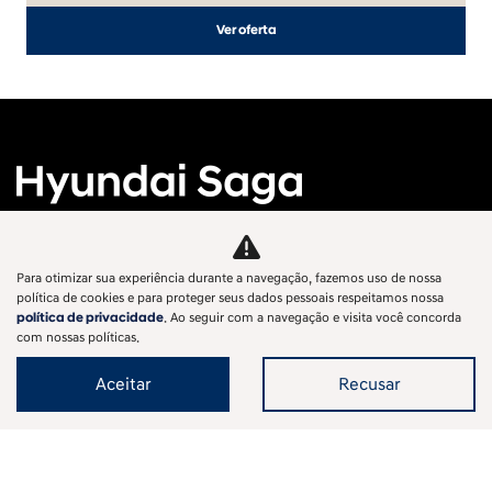
Ver oferta
Para otimizar sua experiência durante a navegação, fazemos uso de nossa
Veículos Novos
política de cookies e para proteger seus dados pessoais respeitamos nossa
política de privacidade
. Ao seguir com a navegação e visita você concorda
com nossas políticas.
Mapa do site
Aceitar
Recusar
Política de privacidade
SAGA KOREA COMERCIO DE VEICULOS, PECAS E SERVICOS LTDA