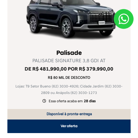
Palisade
PALISADE SIGNATURE 3.8 GDI AT
DE R$ 481.990,00 POR R$ 379.990,00
R$ 80 MIL DE DESCONTO
Lojas: T9 Setor Bueno
(62) 3030-4926
; Cidade Jardim
(62) 3030-
2809
ou Anápolis
(62) 3030-1273
Essa oferta acaba em
28 dias
Disponível à pronta-entrega
Ver oferta