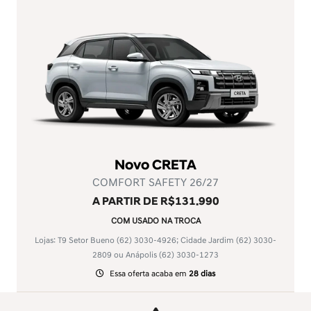
Novo CRETA
COMFORT SAFETY 26/27
A PARTIR DE R$131.990
COM USADO NA TROCA
Lojas: T9 Setor Bueno
(62) 3030-4926
; Cidade Jardim
(62) 3030-
2809
ou Anápolis
(62) 3030-1273
Essa oferta acaba em
28 dias
Disponível à pronta-entrega