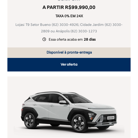
A PARTIR R$99.990,00
TAXA 0% EM 24X
Lojas: T9 Setor Bueno
(62) 3030-4926
; Cidade Jardim
(62) 3030-
2809
ou Anápolis
(62) 3030-1273
Essa oferta acaba em
28 dias
Disponível à pronta-entrega
Ver oferta