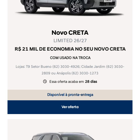
Novo CRETA
LIMITED 26/27
R$ 21 MIL DE ECONOMIA NO SEU NOVO CRETA
COM USADO NA TROCA
Lojas: T9 Setor Bueno
(62) 3030-4926
; Cidade Jardim
(62) 3030-
2809
ou Anápolis
(62) 3030-1273
Essa oferta acaba em
28 dias
Disponível à pronta-entrega
Ver oferta