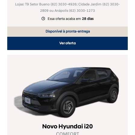
Lojas: T9 Setor Bueno
(62) 3030-4926
; Cidade Jardim
(62) 3030-
2809
ou Anápolis
(62) 3030-1273
Essa oferta acaba em
28 dias
Disponível à pronta-entrega
Ver oferta
Novo Hyundai i20
COMFORT