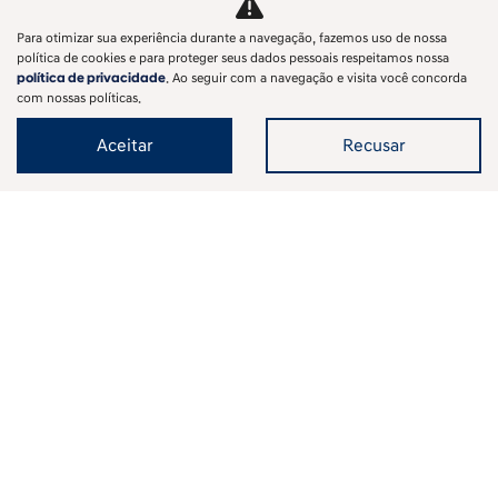
Ver oferta
Para otimizar sua experiência durante a navegação, fazemos uso de nossa
política de cookies e para proteger seus dados pessoais respeitamos nossa
política de privacidade
. Ao seguir com a navegação e visita você concorda
com nossas políticas.
Aceitar
Recusar
Veículos Novos
Mapa do site
Política de privacidade
SAGA KOREA COMERCIO DE VEICULOS, PECAS E SERVICOS LTDA