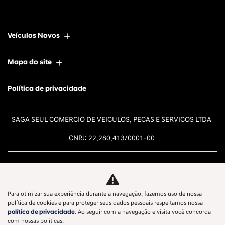
Veículos Novos
Mapa do site
Política de privacidade
SAGA SEUL COMERCIO DE VEICULOS, PECAS E SERVICOS LTDA
CNPJ: 22.280.413/0001-00
Para otimizar sua experiência durante a navegação, fazemos uso de nossa
Desacelere. Seu bem maior é a
política de cookies e para proteger seus dados pessoais respeitamos nossa
política de privacidade
. Ao seguir com a navegação e visita você concorda
vida.
com nossas políticas.