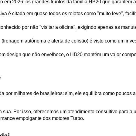
em 2026, os grandes trunfos da família HB20 que garantem a f
siva é citada em quase todos os relatos como "muito leve", facili
onhecido por não "visitar a oficina", exigindo apenas as manuten
frenagem autônoma e alerta de colisão) é visto como um investi
com design que não envelhece, o HB20 mantém um valor compet
?
a por milhares de brasileiros: sim, ele equilibra como poucos
a sua. Por isso, oferecemos um atendimento consultivo para aj
formance empolgante dos motores Turbo.
dai