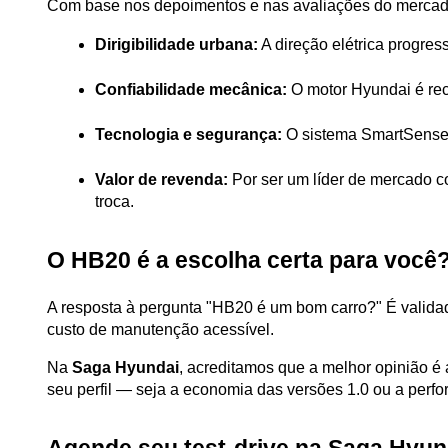
Com base nos depoimentos e nas avaliações do mercado 
Dirigibilidade urbana:
 A direção elétrica progres
Confiabilidade mecânica:
 O motor Hyundai é rec
Tecnologia e segurança:
 O sistema SmartSense (
Valor de revenda:
 Por ser um líder de mercado 
troca.
O HB20 é a escolha certa para você
A resposta à pergunta "HB20 é um bom carro?" É validad
custo de manutenção acessível.
Na 
Saga Hyundai
, acreditamos que a melhor opinião é 
seu perfil — seja a economia das versões 1.0 ou a per
Agende seu test-drive na Saga Hyun