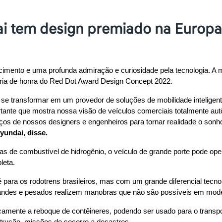
ai tem design premiado na Europa
imento e uma profunda admiração e curiosidade pela tecnologia. A
goria de honra do Red Dot Award Design Concept 2022.
e transformar em um provedor de soluções de mobilidade inteligent
ortante que mostra nossa visão de veículos comerciais totalmente a
rços de nossos designers e engenheiros para tornar realidade o son
yundai,
disse.
s de combustível de hidrogênio, o veículo de grande porte pode ope
leta.
é para os rodotrens brasileiros, mas com um grande diferencial tecno
andes e pesados realizem manobras que não são possíveis em model
amente a reboque de contêineres, podendo ser usado para o transport
trução, missões de socorro a desastres.