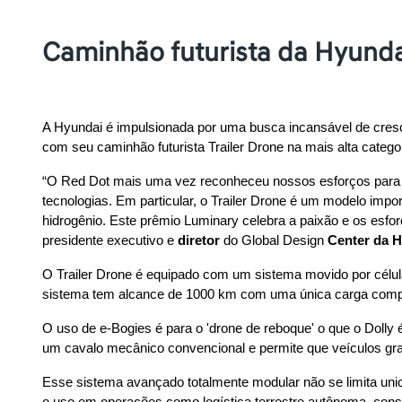
Caminhão futurista da Hyund
A Hyundai é impulsionada por uma busca incansável de cresc
com seu caminhão futurista Trailer Drone na mais alta cate
“O Red Dot mais uma vez reconheceu nossos esforços para s
tecnologias. Em particular, o Trailer Drone é um modelo imp
hidrogênio. Este prêmio Luminary celebra a paixão e os esfo
presidente executivo e 
diretor
 do Global Design 
Center da
H
O Trailer Drone é equipado com um sistema movido por célula
sistema tem alcance de 1000 km com uma única carga comp
O uso de e-Bogies é para o 'drone de reboque' o que o Dolly 
um cavalo mecânico convencional e permite que veículos gr
Esse sistema avançado totalmente modular não se limita unic
o uso em operações como logística terrestre autônoma, cons