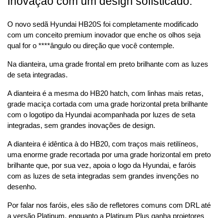
Inovação com um design sofisticado.
O novo sedã Hyundai HB20S foi completamente modificado 
com um conceito premium inovador que enche os olhos seja 
qual for o ****ângulo ou direção que você contemple.
Na dianteira, uma grade frontal em preto brilhante com as luzes 
de seta integradas.
A dianteira é a mesma do HB20 hatch, com linhas mais retas, 
grade maciça cortada com uma grade horizontal preta brilhante 
com o logotipo da Hyundai acompanhada por luzes de seta 
integradas, sem grandes inovações de design.
A dianteira é idêntica à do HB20, com traços mais retilíneos, 
uma enorme grade recortada por uma grade horizontal em preto 
brilhante que, por sua vez, apoia o logo da Hyundai, e faróis 
com as luzes de seta integradas sem grandes invenções no 
desenho.
Por falar nos faróis, eles são de refletores comuns com DRL até 
a versão Platinum, enquanto a Platinum Plus ganha projetores 