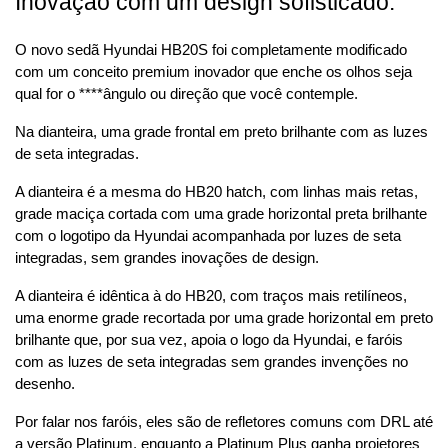
Inovação com um design sofisticado.
O novo sedã Hyundai HB20S foi completamente modificado 
com um conceito premium inovador que enche os olhos seja 
qual for o ****ângulo ou direção que você contemple.
Na dianteira, uma grade frontal em preto brilhante com as luzes 
de seta integradas.
A dianteira é a mesma do HB20 hatch, com linhas mais retas, 
grade maciça cortada com uma grade horizontal preta brilhante 
com o logotipo da Hyundai acompanhada por luzes de seta 
integradas, sem grandes inovações de design.
A dianteira é idêntica à do HB20, com traços mais retilíneos, 
uma enorme grade recortada por uma grade horizontal em preto 
brilhante que, por sua vez, apoia o logo da Hyundai, e faróis 
com as luzes de seta integradas sem grandes invenções no 
desenho.
Por falar nos faróis, eles são de refletores comuns com DRL até 
a versão Platinum, enquanto a Platinum Plus ganha projetores 