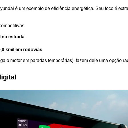
undai é um exemplo de eficiência energética. Seu foco é ext
competitivas:
l na estrada
.
9,0 km/l em rodovias
.
iga o motor em paradas temporárias), fazem dele uma opção raci
igital