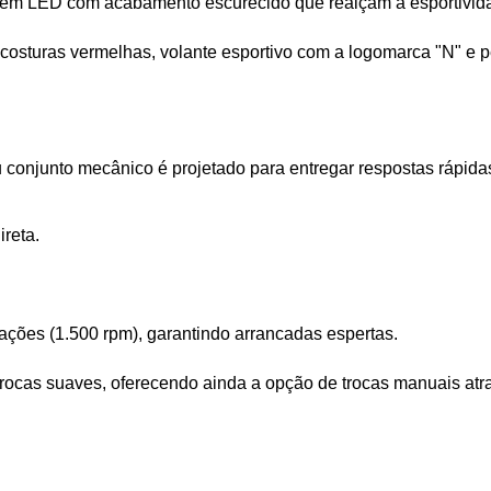
ras em LED com acabamento escurecido que realçam a esportivid
costuras vermelhas, volante esportivo com a logomarca "N" e p
 conjunto mecânico é projetado para entregar respostas rápidas,
ireta.
tações (1.500 rpm), garantindo arrancadas espertas.
trocas suaves, oferecendo ainda a opção de trocas manuais atr