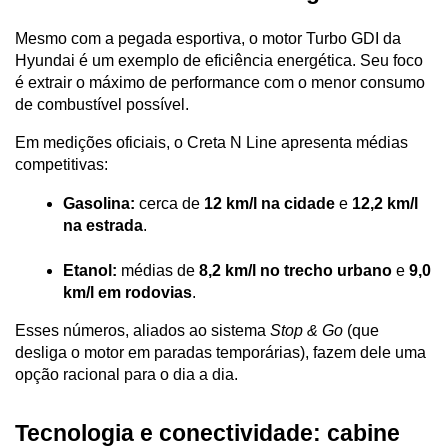
Mesmo com a pegada esportiva, o motor Turbo GDI da 
Hyundai é um exemplo de eficiência energética. Seu foco 
é extrair o máximo de performance com o menor consumo 
de combustível possível.
Em medições oficiais, o Creta N Line apresenta médias 
competitivas:
Gasolina:
 cerca de 
12 km/l na cidade
 e 
12,2 km/l 
na estrada
.
Etanol:
 médias de 
8,2 km/l no trecho urbano
 e 
9,0 
km/l em rodovias
.
Esses números, aliados ao sistema 
Stop & Go
 (que 
desliga o motor em paradas temporárias), fazem dele uma 
opção racional para o dia a dia.
Tecnologia e conectividade: cabine 