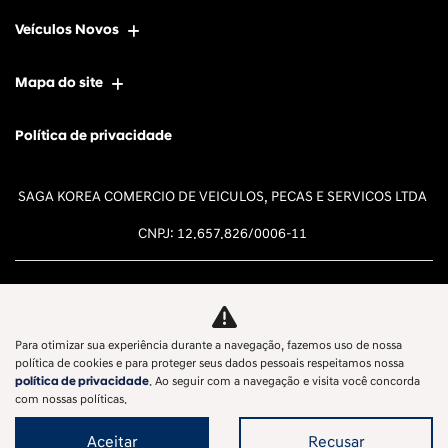
Veículos Novos
Mapa do site
Política de privacidade
SAGA KOREA COMERCIO DE VEICULOS, PECAS E SERVICOS LTDA
CNPJ: 12.657.826/0006-11
Para otimizar sua experiência durante a navegação, fazemos uso de nossa
Desacelere. Seu bem maior é a
política de cookies e para proteger seus dados pessoais respeitamos nossa
política de privacidade
. Ao seguir com a navegação e visita você concorda
vida.
com nossas políticas.
Aceitar
Recusar