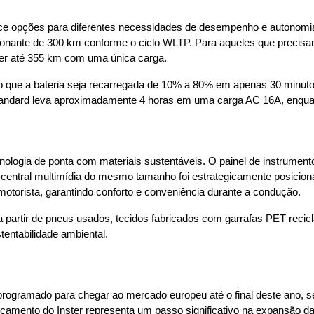
rece opções para diferentes necessidades de desempenho e autonom
onante de 300 km conforme o ciclo WLTP. Para aqueles que precisa
rer até 355 km com uma única carga.
o que a bateria seja recarregada de 10% a 80% em apenas 30 minut
andard leva aproximadamente 4 horas em uma carga AC 16A, enquan
nologia de ponta com materiais sustentáveis. O painel de instrumento
a central multimídia do mesmo tamanho foi estrategicamente posiciona
motorista, garantindo conforto e conveniência durante a condução.
s a partir de pneus usados, tecidos fabricados com garrafas PET recicl
ntabilidade ambiental.
á programado para chegar ao mercado europeu até o final deste ano, 
nçamento do Inster representa um passo significativo na expansão d