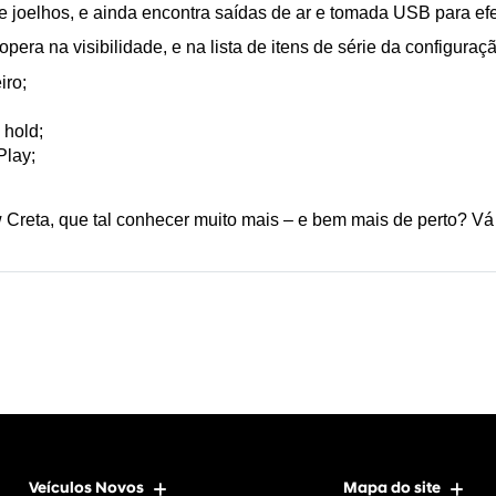
 joelhos, e ainda encontra saídas de ar e tomada USB para ef
pera na visibilidade, e na lista de itens de série da configuraç
iro;
 hold;
Play;
reta, que tal conhecer muito mais – e bem mais de perto? Vá
Veículos Novos
Mapa do site