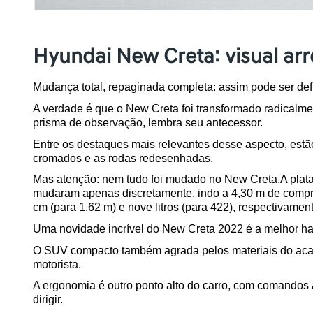
Hyundai New Creta: visual ar
Mudança total, repaginada completa: assim pode ser defi
A verdade é que o New Creta foi transformado radicalme
prisma de observação, lembra seu antecessor. 
Entre os destaques mais relevantes desse aspecto, estão 
cromados e as rodas redesenhadas.
Mas atenção: nem tudo foi mudado no New Creta.A plata
mudaram apenas discretamente, indo a 4,30 m de comprime
cm (para 1,62 m) e nove litros (para 422), respectivament
Uma novidade incrível do New Creta 2022 é a melhor ha
O SUV compacto também agrada pelos materiais do acabam
motorista.
A ergonomia é outro ponto alto do carro, com comandos 
dirigir. 