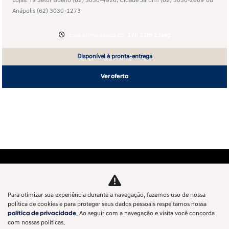
Lojas: T9 Setor Bueno
(62) 3030-4926
; Cidade Jardim
(62) 3030-2809
ou
Anápolis
(62) 3030-1273
Essa oferta acaba em
17h 22m 23seg
Disponível à pronta-entrega
Ver oferta
Para otimizar sua experiência durante a navegação, fazemos uso de nossa
política de cookies e para proteger seus dados pessoais respeitamos nossa
política de privacidade
. Ao seguir com a navegação e visita você concorda
com nossas políticas.