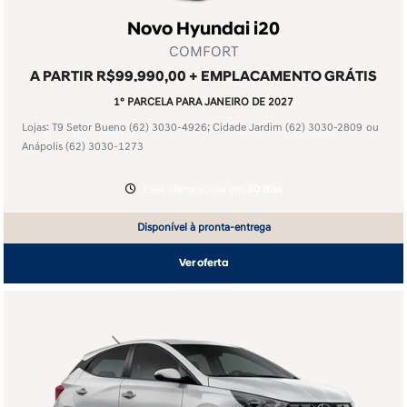
Novo Hyundai i20
COMFORT
A PARTIR R$99.990,00 + EMPLACAMENTO GRÁTIS
1° PARCELA PARA JANEIRO DE 2027
Lojas: T9 Setor Bueno
(62) 3030-4926
; Cidade Jardim
(62) 3030-2809
ou
Anápolis
(62) 3030-1273
Essa oferta acaba em
30 dias
Disponível à pronta-entrega
Ver oferta