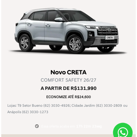
Novo CRETA
COMFORT SAFETY 26/27
A PARTIR DE R$131.990
ECONOMIZE ATÉ R$24.600
Lojas: T9 Setor Bueno
(62) 3030-4926
; Cidade Jardim
(62) 3030-2809
ou
Anápolis
(62) 3030-1273
Essa oferta acaba em
17h 22m 23seg