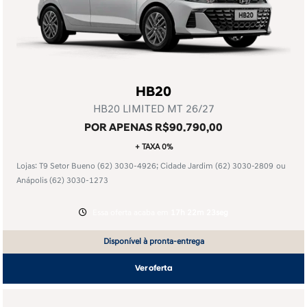
HB20
HB20 LIMITED MT 26/27
POR APENAS R$90.790,00
+ TAXA 0%
Lojas: T9 Setor Bueno
(62) 3030-4926
; Cidade Jardim
(62) 3030-2809
ou
Anápolis
(62) 3030-1273
Essa oferta acaba em
17h 22m 23seg
Disponível à pronta-entrega
Ver oferta