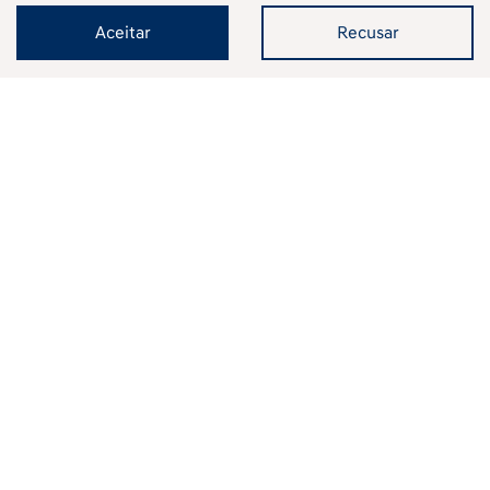
Veículos Novos
Aceitar
Recusar
Mapa do site
Política de privacidade
SAGA KOREA COMERCIO DE VEICULOS, PECAS E SERVICOS LTDA
CNPJ: 12.657.826/0007-00
Desacelere. Seu bem maior é a
vida.
Desenvolvido pela DEALERSPACE ® Direitos Reservados.