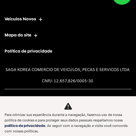
Veículos Novos
Mapa do site
Política de privacidade
SAGA KOREA COMERCIO DE VEICULOS, PECAS E SERVICOS LTDA
CNPJ: 12.657.826/0005-30
Para otimizar sua experiência durante a navegação, fazemos uso de nossa
Desacelere. Seu bem maior é a
política de cookies e para proteger seus dados pessoais respeitamos nossa
política de privacidade
. Ao seguir com a navegação e visita você concorda
vida.
com nossas políticas.