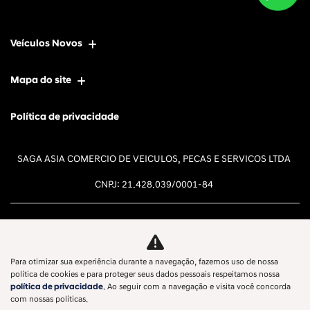
Veículos Novos
Mapa do site
Política de privacidade
SAGA ASIA COMERCIO DE VEICULOS, PECAS E SERVICOS LTDA
CNPJ: 21.428.039/0001-84
Para otimizar sua experiência durante a navegação, fazemos uso de nossa
Desacelere. Seu bem maior é a
política de cookies e para proteger seus dados pessoais respeitamos nossa
política de privacidade
. Ao seguir com a navegação e visita você concorda
vida.
com nossas políticas.