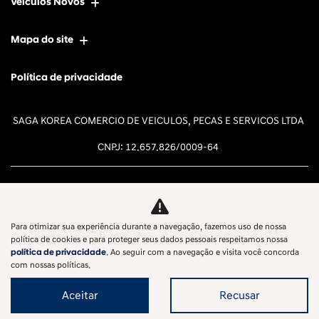
Veículos Novos
Mapa do site
Política de privacidade
SAGA KOREA COMERCIO DE VEICULOS, PECAS E SERVICOS LTDA
CNPJ: 12.657.826/0009-64
Para otimizar sua experiência durante a navegação, fazemos uso de nossa
Desacelere. Seu bem maior é a
política de cookies e para proteger seus dados pessoais respeitamos nossa
política de privacidade
. Ao seguir com a navegação e visita você concorda
vida.
com nossas políticas.
Aceitar
Recusar
Desenvolvido pela DEALERSPACE ® Direitos Reservados.