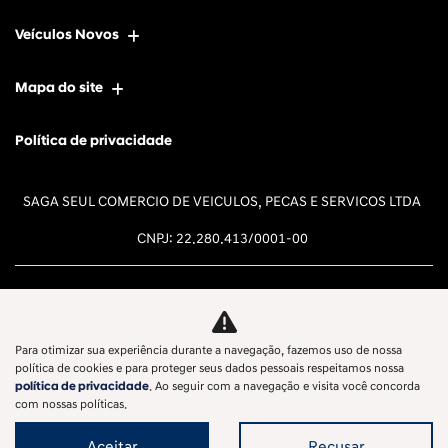
Veículos Novos
Mapa do site
Política de privacidade
SAGA SEUL COMERCIO DE VEICULOS, PECAS E SERVICOS LTDA
CNPJ: 22.280.413/0001-00
Para otimizar sua experiência durante a navegação, fazemos uso de nossa
Desacelere. Seu bem maior é a
política de cookies e para proteger seus dados pessoais respeitamos nossa
política de privacidade
. Ao seguir com a navegação e visita você concorda
vida.
com nossas políticas.
Aceitar
Recusar