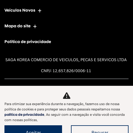
Veículos Novos
Mapa do site
Política de privacidade
SAGA KOREA COMERCIO DE VEICULOS, PECAS E SERVICOS LTDA
CNPJ: 12.657.826/0006-11
Para otimizar sua experiência durante a navegação, fazemos uso de nossa
Desacelere. Seu bem maior é a
política de cookies e para proteger seus dados pessoais respeitamos nossa
política de privacidade
. Ao seguir com a navegação e visita você concorda
vida.
com nossas políticas.
Aceitar
Recusar