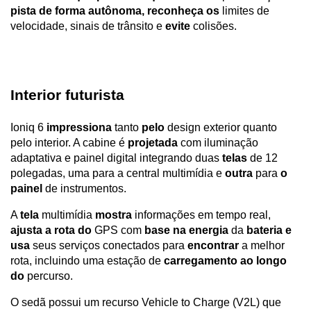
pista de forma autônoma,
reconheça os
 limites de 
velocidade, sinais de trânsito e 
evite
 colisões.
Interior futurista  
Ioniq 6 
impressiona
 tanto 
pelo
 design exterior quanto 
pelo interior. A cabine é 
projetada 
com iluminação 
adaptativa e painel digital integrando duas
 telas
 de 12 
polegadas, uma para a central multimídia e 
outra 
para 
o 
painel
 de instrumentos.
A 
tela
 multimídia 
mostra
 informações em tempo real, 
ajusta a rota do
 GPS com 
base na energia
 da 
bateria e 
usa
 seus serviços conectados para 
encontrar
 a melhor 
rota, incluindo uma estação de 
carregamento ao longo 
do
 percurso.
O sedã possui um recurso Vehicle to Charge (V2L) que 