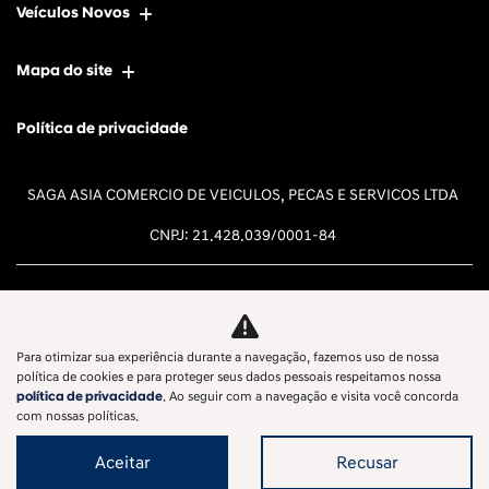
Veículos Novos
Mapa do site
Política de privacidade
SAGA ASIA COMERCIO DE VEICULOS, PECAS E SERVICOS LTDA
CNPJ: 21.428.039/0001-84
Para otimizar sua experiência durante a navegação, fazemos uso de nossa
Desacelere. Seu bem maior é a
política de cookies e para proteger seus dados pessoais respeitamos nossa
política de privacidade
. Ao seguir com a navegação e visita você concorda
vida.
com nossas políticas.
Aceitar
Recusar
Desenvolvido pela DEALERSPACE ® Direitos Reservados.