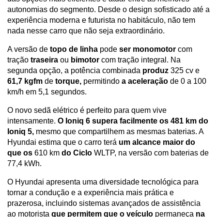
autonomias do segmento. Desde o design sofisticado até a 
experiência moderna e futurista no habitáculo, não tem 
nada nesse carro que não seja extraordinário.
A versão de 
topo de linha
 pode 
ser monomotor
 com 
tração 
traseira
 ou 
bimotor
 com tração integral. Na 
segunda opção, a potência combinada 
produz
 325 cv e 
61,7 kgfm
 de 
torque,
 permitindo 
a aceleração
 de 0 a 100 
km/h em 5,1 segundos.
O novo sedã elétrico é perfeito para quem vive 
intensamente. 
O Ioniq 6 supera facilmente
os 481 km do 
Ioniq 5,
 mesmo que compartilhem as mesmas baterias. A 
Hyundai estima que o carro terá 
um alcance maior do 
que os
 610 km 
do Ciclo
 WLTP, na versão com baterias de 
77,4 kWh.
O Hyundai apresenta uma diversidade tecnológica para 
tornar a condução e a experiência mais prática e 
prazerosa, incluindo sistemas avançados de assistência 
ao motorista 
que permitem que o veículo
 permaneça 
na 