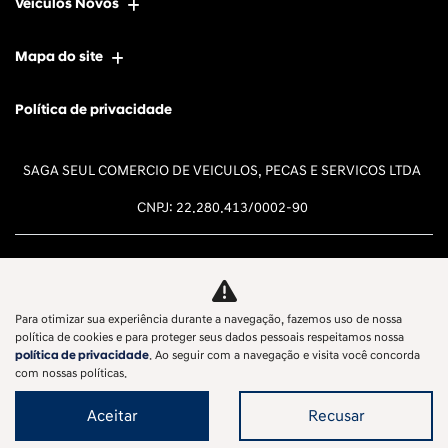
Veículos Novos
Mapa do site
Política de privacidade
SAGA SEUL COMERCIO DE VEICULOS, PECAS E SERVICOS LTDA
CNPJ: 22.280.413/0002-90
Para otimizar sua experiência durante a navegação, fazemos uso de nossa
Desacelere. Seu bem maior é a
política de cookies e para proteger seus dados pessoais respeitamos nossa
política de privacidade
. Ao seguir com a navegação e visita você concorda
vida.
com nossas políticas.
Aceitar
Recusar
Desenvolvido pela DEALERSPACE ® Direitos Reservados.