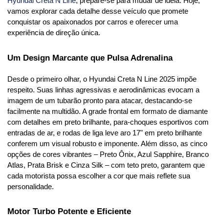
Hyundai Creta N Line
, prepare-se para mudar de ideia. Hoje, 
vamos explorar cada detalhe desse veículo que promete 
conquistar os apaixonados por carros e oferecer uma 
experiência de direção única.
Um Design Marcante que Pulsa Adrenalina
Desde o primeiro olhar, o Hyundai Creta N Line 2025 impõe 
respeito. Suas linhas agressivas e aerodinâmicas evocam a 
imagem de um tubarão pronto para atacar, destacando-se 
facilmente na multidão. A grade frontal em formato de diamante 
com detalhes em preto brilhante, para-choques esportivos com 
entradas de ar, e rodas de liga leve aro 17" em preto brilhante 
conferem um visual robusto e imponente. Além disso, as cinco 
opções de cores vibrantes – Preto Ônix, Azul Sapphire, Branco 
Atlas, Prata Brisk e Cinza Silk – com teto preto, garantem que 
cada motorista possa escolher a cor que mais reflete sua 
personalidade.
Motor Turbo Potente e Eficiente