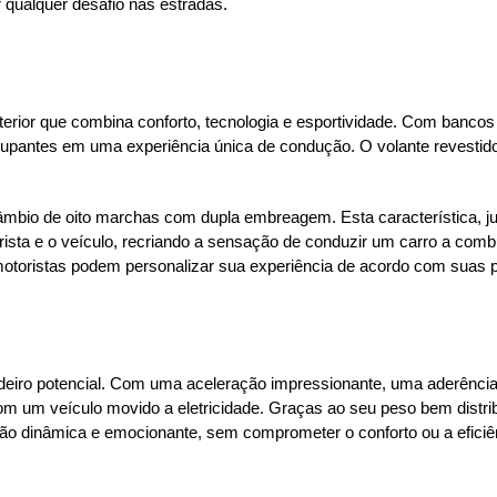
ar qualquer desafio nas estradas.
terior que combina conforto, tecnologia e esportividade. Com bancos 
cupantes em uma experiência única de condução. O volante revestido 
câmbio de oito marchas com dupla embreagem. Esta característica, j
orista e o veículo, recriando a sensação de conduzir um carro a co
motoristas podem personalizar sua experiência de acordo com suas p
adeiro potencial. Com uma aceleração impressionante, uma aderência e
com um veículo movido a eletricidade. Graças ao seu peso bem distrib
o dinâmica e emocionante, sem comprometer o conforto ou a eficiê