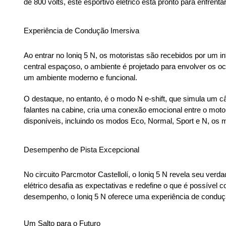
de 800 volts, este esportivo elétrico está pronto para enfrent
Experiência de Condução Imersiva
Ao entrar no Ioniq 5 N, os motoristas são recebidos por um in
central espaçoso, o ambiente é projetado para envolver os o
um ambiente moderno e funcional.
O destaque, no entanto, é o modo N e-shift, que simula um 
falantes na cabine, cria uma conexão emocional entre o mot
disponíveis, incluindo os modos Eco, Normal, Sport e N, os 
Desempenho de Pista Excepcional
No circuito Parcmotor Castellolí, o Ioniq 5 N revela seu verd
elétrico desafia as expectativas e redefine o que é possível 
desempenho, o Ioniq 5 N oferece uma experiência de conduçã
Um Salto para o Futuro