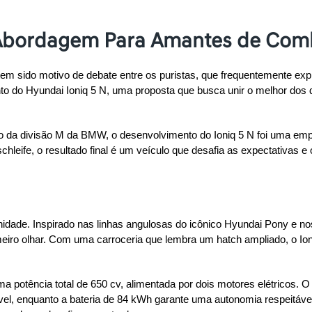
a Abordagem Para Amantes de Com
s tem sido motivo de debate entre os puristas, que frequentemente 
do Hyundai Ioniq 5 N, uma proposta que busca unir o melhor dos do
ão da divisão M da BMW, o desenvolvimento do Ioniq 5 N foi uma em
schleife, o resultado final é um veículo que desafia as expectativas
idade. Inspirado nas linhas angulosas do icônico Hyundai Pony e nos 
iro olhar. Com uma carroceria que lembra um hatch ampliado, o Ioni
ma potência total de 650 cv, alimentada por dois motores elétricos.
l, enquanto a bateria de 84 kWh garante uma autonomia respeitável 