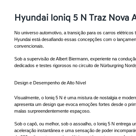
Hyundai Ioniq 5 N Traz Nov
No universo automotivo, a transição para os carros elétrico
Hyundai está desafiando essas concepções com o lançamento 
convencionais.
Sob a supervisão de Albert Biermann, experiente na conduç
dedicados e testes rigorosos no circuito de Nürburgring Nord
Design e Desempenho de Alto Nível
Visualmente, o Ioniq 5 N é uma mistura de nostalgia e modern
apresenta um design que evoca emoções fortes desde o prime
malas surpreendentemente espaçoso.
Sob o capô, ou melhor, sob o assoalho, o Ioniq 5 N entrega u
aceleração instantânea e uma sensação de poder incomparáve