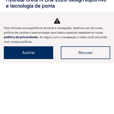
Hyundai Creta N Line 2026: design esportivo
e tecnologia de ponta
Conheça o novo Creta N Line 2026. Design exclusivo da
divisão N, motor turbo eficiente, tecnologia ADAS e
detalhes que exalam esportividade.
Para otimizar sua experiência durante a navegação, fazemos uso de nossa
política de cookies e para proteger seus dados pessoais respeitamos nossa
política de privacidade
. Ao seguir com a navegação e visita você concorda
com nossas políticas.
Aceitar
Recusar
‹
1
2
3
4
5
6
7
8
...
12
›