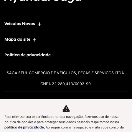
Veículos Novos
Mapa do site
Política de privacidade
SAGA SEUL COMERCIO DE VEICULOS, PECAS E SERVICOS LTDA
CNPJ: 22.280.413/0002-90
Para otimizar sua experiência durante a navegação, fazemos uso de nossa
Desacelere. Seu bem maior é a
política de cookies e para proteger seus dados pessoais respeitamos nossa
política de privacidade
. Ao seguir com a navegação e visita você concorda
vida.