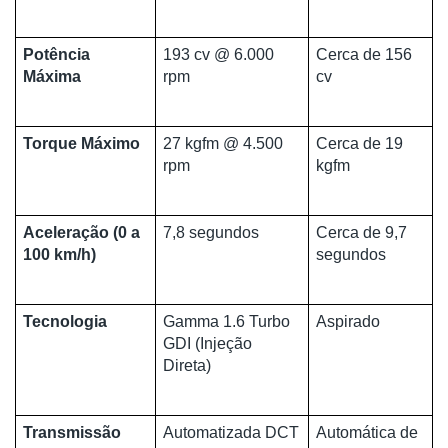
Potência
193 cv @ 6.000
Cerca de 156
Máxima
rpm
cv
Torque Máximo
27 kgfm @ 4.500
Cerca de 19
rpm
kgfm
Aceleração (0 a
7,8 segundos
Cerca de 9,7
100 km/h)
segundos
Tecnologia
Gamma 1.6 Turbo
Aspirado
GDI (Injeção
Direta)
Transmissão
Automatizada DCT
Automática de