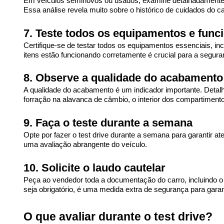
Em veículos seminovos ou usados, examine detalhadamente os 
Essa análise revela muito sobre o histórico de cuidados do ca
7. Teste todos os equipamentos e func
Certifique-se de testar todos os equipamentos essenciais, incl
itens estão funcionando corretamente é crucial para a segura
8. Observe a qualidade do acabamento
A qualidade do acabamento é um indicador importante. Detalh
forração na alavanca de câmbio, o interior dos compartimento
9. Faça o teste durante a semana
Opte por fazer o test drive durante a semana para garantir at
uma avaliação abrangente do veículo.
10. Solicite o laudo cautelar
Peça ao vendedor toda a documentação do carro, incluindo o l
seja obrigatório, é uma medida extra de segurança para gar
O que avaliar durante o test drive?