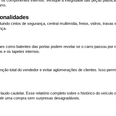
componentes internos. Verifique a integridade das peças plásticas, 
rro.
ionalidades
uindo cintos de segurança, central multimídia, freios, vidros, travas 
nça.
es como batentes das portas podem revelar se o carro passou por rep
s e os tapetes internos.
enção total do vendedor e evitar aglomerações de clientes. Isso permi
audo cautelar. Esse relatório completo sobre o histórico do veículo
antir uma compra sem surpresas desagradáveis.