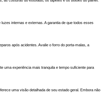
as costuras do estofado, os tapetes e os botões do painel. 
e luzes internas e externas. A garantia de que todos esses 
aros após acidentes. Avalie o forro do porta-malas, a 
te uma experiência mais tranquila e tempo suficiente para 
 oferece uma visão detalhada de seu estado geral. Embora não 