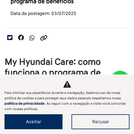
programa de benefícios
Data da postagem: 03/07/2025
My Hyundai Care: como
funciona o programa de
benefícios
Para otimizar sua experiência durante a navegação, fazemos uso de nossa
Resumo
política de cookies e para proteger seus dados pessoais respeitamos nossa
política de privacidade
. Ao seguir com a navegação e visita você concorda
O 
My Hyundai Care
 é o programa de fidelidade da Hyundai que 
com nossas políticas.
facilita a vida do proprietário com agendamento de revisões, 
Aceitar
Recusar
descontos exclusivos e suporte completo. Veja o que irá 
encontrar neste conteúdo: