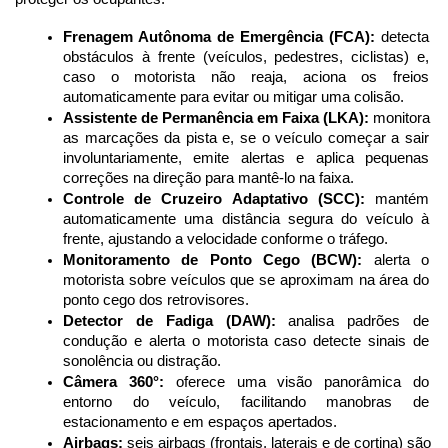
Frenagem Autônoma de Emergência (FCA):
 detecta 
obstáculos à frente (veículos, pedestres, ciclistas) e, 
caso o motorista não reaja, aciona os freios 
automaticamente para evitar ou mitigar uma colisão.
Assistente de Permanência em Faixa (LKA):
 monitora 
as marcações da pista e, se o veículo começar a sair 
involuntariamente, emite alertas e aplica pequenas 
correções na direção para mantê-lo na faixa.
Controle de Cruzeiro Adaptativo (SCC):
 mantém 
automaticamente uma distância segura do veículo à 
frente, ajustando a velocidade conforme o tráfego.
Monitoramento de Ponto Cego (BCW):
 alerta o 
motorista sobre veículos que se aproximam na área do 
ponto cego dos retrovisores.
Detector de Fadiga (DAW):
 analisa padrões de 
condução e alerta o motorista caso detecte sinais de 
sonolência ou distração.
Câmera 360°:
 oferece uma visão panorâmica do 
entorno do veículo, facilitando manobras de 
estacionamento e em espaços apertados.
Airbags:
 seis airbags (frontais, laterais e de cortina) são 