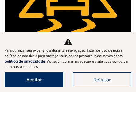
Para otimizar sua experiência durante a navegação, fazemos uso de nossa
Segurança no Carro: ESP, DAW e
política de cookies e para proteger seus dados pessoais respeitamos nossa
política de privacidade
. Ao seguir com a navegação e visita você concorda
Monitoramento de Pneus em Destaque
com nossas políticas.
Descubra como o Controle de Estabilidade, Detector de
Aceitar
Recusar
Fadiga e Monitoramento de Pressão garantem sua
segurança e conforto ao dirigir.
‹
1
2
3
4
5
6
7
8
...
12
›