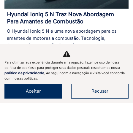
Hyundai Ioniq 5 N Traz Nova Abordagem
Para Amantes de Combustão
O Hyundai Ioniq 5 N é uma nova abordagem para os
amantes de motores a combustão. Tecnologia,
desempenho e emoção. Entenda agora!
Para otimizar sua experiência durante a navegação, fazemos uso de nossa
política de cookies e para proteger seus dados pessoais respeitamos nossa
política de privacidade
. Ao seguir com a navegação e visita você concorda
com nossas políticas.
‹
1
2
3
4
5
6
7
8
...
12
›
Aceitar
Recusar