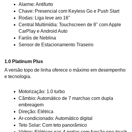
Alarme: Antifurto
Chave: Presencial com Keyless Go e Push Start
Rodas: Liga leve aro 16"
Central Multimídia: Touchscreen de 8" com Apple 
CarPlay e Android Auto
Faróis de Neblina
Sensor de Estacionamento Traseiro
1.0 Platinum Plus
A versão topo de linha oferece o máximo em desempenho 
e tecnologia.
Motorização: 1.0 turbo
Câmbio: Automático de 7 marchas com dupla 
embreagem
Direção: Elétrica
Ar-condicionado: Automático digital
Teto Solar: Com teto panorâmico
Vidros: Elétricos nas 4 portas com função one-touch 