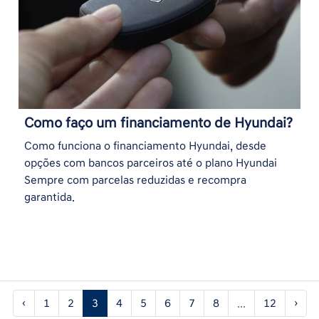
Como faço um financiamento de Hyundai?
Como funciona o financiamento Hyundai, desde
opções com bancos parceiros até o plano Hyundai
Sempre com parcelas reduzidas e recompra
garantida.
‹
1
2
3
4
5
6
7
8
...
12
›