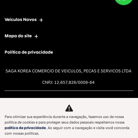
Veículos Novos
Mapa do site
Política de privacidade
SAGA KOREA COMERCIO DE VEICULOS, PECAS E SERVICOS LTDA
CNPJ: 12.657.826/0009-64
Para otimizar sua experiência durante a navegação, fazemos uso de nossa
Desacelere. Seu bem maior é a
política de cookies e para proteger seus dados pessoais respeitamos nossa
política de privacidade
. Ao seguir com a navegação e visita você concorda
vida.
com nossas políticas.