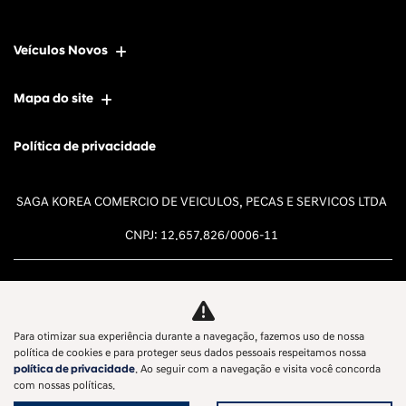
Veículos Novos
Mapa do site
Política de privacidade
SAGA KOREA COMERCIO DE VEICULOS, PECAS E SERVICOS LTDA
CNPJ: 12.657.826/0006-11
Para otimizar sua experiência durante a navegação, fazemos uso de nossa
Desacelere. Seu bem maior é a
política de cookies e para proteger seus dados pessoais respeitamos nossa
política de privacidade
. Ao seguir com a navegação e visita você concorda
vida.
com nossas políticas.