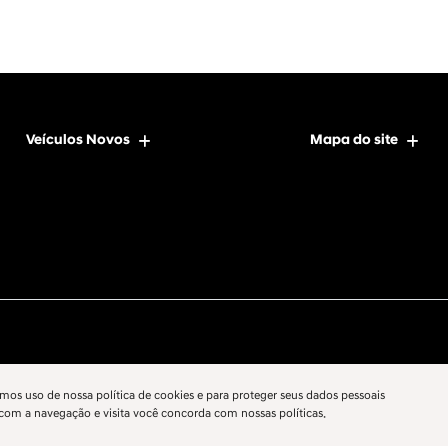
Veículos Novos
Mapa do site
mos uso de nossa política de cookies e para proteger seus dados pessoais
 com a navegação e visita você concorda com nossas políticas.
Desenvolvido pela DEALERSPACE ® Direitos Reservados.