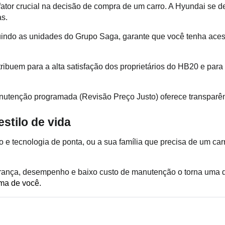
tor crucial na decisão de compra de um carro. A Hyundai se des
as.
luindo as unidades do Grupo Saga, garante que você tenha ace
buem para a alta satisfação dos proprietários do HB20 e para 
anutenção programada (Revisão Preço Justo) oferece transparênc
stilo de vida
e tecnologia de ponta, ou a sua família que precisa de um carr
rança, desempenho e baixo custo de manutenção o torna uma 
ma de você. 