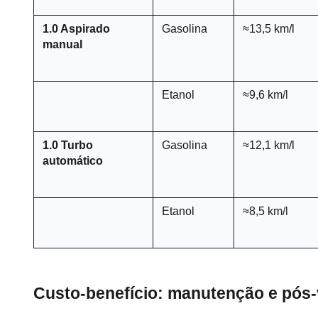
1.0 Aspirado 
Gasolina
≈13,5 km/l
manual
Etanol
≈9,6 km/l
1.0 Turbo 
Gasolina
≈12,1 km/l
automático
Etanol
≈8,5 km/l
Custo-benefício: manutenção e pós