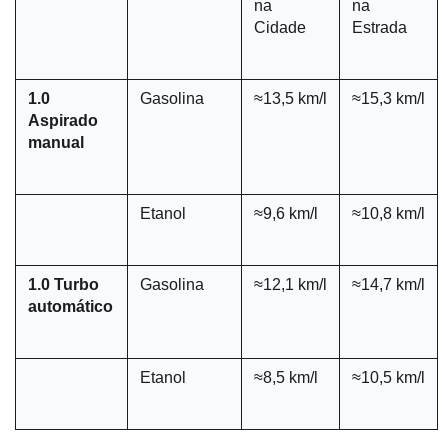
na 
na 
Cidade
Estrada
1.0 
Gasolina
≈13,5 km/l
≈15,3 km/l
Aspirado 
manual
Etanol
≈9,6 km/l
≈10,8 km/l
1.0 Turbo 
Gasolina
≈12,1 km/l
≈14,7 km/l
automático
Etanol
≈8,5 km/l
≈10,5 km/l