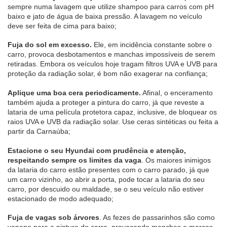
sempre numa lavagem que utilize shampoo para carros com pH 
baixo e jato de água de baixa pressão. A lavagem no veículo 
deve ser feita de cima para baixo;
Fuja do sol em excesso.
 Ele, em incidência constante sobre o 
carro, provoca desbotamentos e manchas impossíveis de serem 
retiradas. Embora os veículos hoje tragam filtros UVA e UVB para 
proteção da radiação solar, é bom não exagerar na confiança;
Aplique uma boa cera periodicamente.
 Afinal, o enceramento 
também ajuda a proteger a pintura do carro, já que reveste a 
lataria de uma película protetora capaz, inclusive, de bloquear os 
raios UVA e UVB da radiação solar. Use ceras sintéticas ou feita a 
partir da Carnaúba;
Estacione o seu Hyundai com prudência e atenção, 
respeitando sempre os limites da vaga
. Os maiores inimigos 
da lataria do carro estão presentes com o carro parado, já que 
um carro vizinho, ao abrir a porta, pode tocar a lataria do seu 
carro, por descuido ou maldade, se o seu veículo não estiver 
estacionado de modo adequado;
Fuja de vagas sob árvores
. As fezes de passarinhos são como 