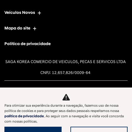
Veículos Novos
Mapa do site
Política de privacidade
SAGA KOREA COMERCIO DE VEICULOS, PECAS E SERVICOS LTDA
CNPJ: 12.657.826/0009-64
Para otimizar sua experiência durante a navegação, fazemos uso de nossa
Desacelere. Seu bem maior é a
política de cookies e para proteger seus dados pessoais respeitamos nossa
política de privacidade
. Ao seguir com a navegação e visita você concorda
vida.
com nossas políticas.