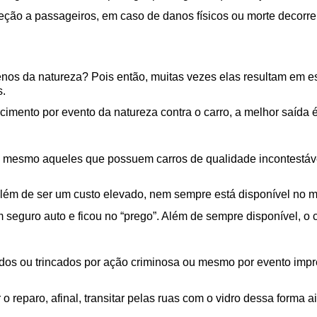
eção a passageiros, em caso de danos físicos ou morte decorren
nos da natureza? Pois então, muitas vezes elas resultam em e
s.
imento por evento da natureza contra o carro, a melhor saída 
em mesmo aqueles que possuem carros de qualidade incontestável
 além de ser um custo elevado, nem sempre está disponível no
seguro auto e ficou no “prego”. Além de sempre disponível, o c
dos ou trincados por ação criminosa ou mesmo por evento impr
o reparo, afinal, transitar pelas ruas com o vidro dessa forma a