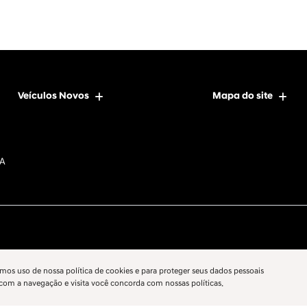
Veículos Novos
Mapa do site
DA
mos uso de nossa política de cookies e para proteger seus dados pessoais
 com a navegação e visita você concorda com nossas políticas.
Desenvolvido pela DEALERSPACE ® Direitos Reservados.