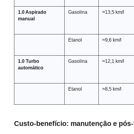
1.0 Aspirado 
Gasolina
≈13,5 km/l
manual
Etanol
≈9,6 km/l
1.0 Turbo 
Gasolina
≈12,1 km/l
automático
Etanol
≈8,5 km/l
Custo-benefício: manutenção e pós