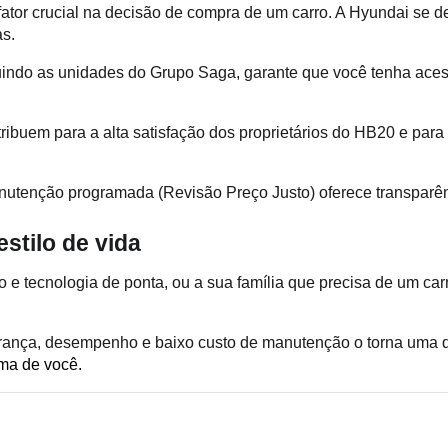
tor crucial na decisão de compra de um carro. A Hyundai se des
as.
luindo as unidades do Grupo Saga, garante que você tenha ace
buem para a alta satisfação dos proprietários do HB20 e para 
anutenção programada (Revisão Preço Justo) oferece transparênc
stilo de vida
e tecnologia de ponta, ou a sua família que precisa de um carr
rança, desempenho e baixo custo de manutenção o torna uma 
ma de você. 