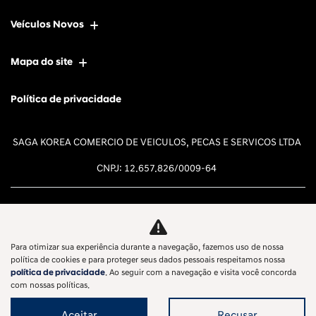
Veículos Novos
Mapa do site
Política de privacidade
SAGA KOREA COMERCIO DE VEICULOS, PECAS E SERVICOS LTDA
CNPJ: 12.657.826/0009-64
Para otimizar sua experiência durante a navegação, fazemos uso de nossa
Desacelere. Seu bem maior é a
política de cookies e para proteger seus dados pessoais respeitamos nossa
política de privacidade
. Ao seguir com a navegação e visita você concorda
vida.
com nossas políticas.
Aceitar
Recusar