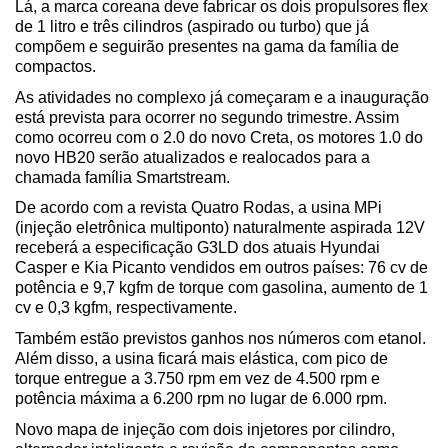
Lá, a marca coreana deve fabricar os dois propulsores flex 
de 1 litro e três cilindros (aspirado ou turbo) que já 
compõem e seguirão presentes na gama da família de 
compactos. 
As atividades no complexo já começaram e a inauguração 
está prevista para ocorrer no segundo trimestre. Assim 
como ocorreu com o 2.0 do novo Creta, os motores 1.0 do 
novo HB20 serão atualizados e realocados para a 
chamada família Smartstream.
De acordo com a revista Quatro Rodas, a usina MPi 
(injeção eletrônica multiponto) naturalmente aspirada 12V 
receberá a especificação G3LD dos atuais Hyundai 
Casper e Kia Picanto vendidos em outros países: 76 cv de 
potência e 9,7 kgfm de torque com gasolina, aumento de 1 
cv e 0,3 kgfm, respectivamente.
Também estão previstos ganhos nos números com etanol. 
Além disso, a usina ficará mais elástica, com pico de 
torque entregue a 3.750 rpm em vez de 4.500 rpm e 
potência máxima a 6.200 rpm no lugar de 6.000 rpm. 
Novo mapa de injeção com dois injetores por cilindro, 