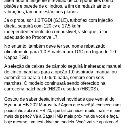
alternador inteligente e revisão de componentes como 
pistões e parede de cilindros, a fim de reduzir atrito e 
vibrações, também estão nos planos.
Já o propulsor 1.0 TGDi (G3LE), turboflex com injeção 
direta, seguirá com 120 cv e 17,5 kgfm, 
independentemente do combustível, visto que já foi 
adequado ao Proconve L7.
No entanto, também deve ter seu nome rebatizado 
oficialmente para 1.0 Smartstream TGDi no lugar de 1.0 
Kappa TGDi.
A seleção de caixas de câmbio seguirá inalterada: manual 
de cinco marchas para a opção 1.0 aspirada; manual ou 
automática para a 1.0 turbinada, sempre com seis 
marchas. O modelo continuará sendo oferecido na 
carroceria hatchback (HB20) e sedan (HB20S).
Gostou de saber desta incrível novidade que vem aí do 
Hyundai HB 20? Maravilha! 
Agora que você já conheceu um 
pouquinho sobre o HB 20, que tal conhecer muito mais – e bem 
mais de perto? Vá à Saga HMB mais próxima de você e faça, 
hoje mesmo, um test drive no modelo. Você vai se apaixonar!