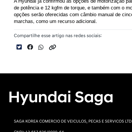
A Hyundai já confirmou as opções de motorização para
de potência e 12 kgfm de torque, e também com o mot
opções serão oferecidas com câmbio manual de cinco
marchas, como um recurso adicional.
Compartilhe esse artigo nas redes sociais:
SAGA KOREA COMERCIO DE VEICULOS, PECAS E SERVICOS LT