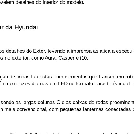
elem detalhes do interior do modelo.
ar da Hyundai
os detalhes do Exter, levando a imprensa asiática a especu
s no exterior, como Aura, Casper e i10.
 de linhas futuristas com elementos que transmitem robust
ém com luzes diurnas em LED no formato característico de H
 sendo as largas colunas C e as caixas de rodas proeminen
ign mais convencional, com pequenas lanternas conectadas 