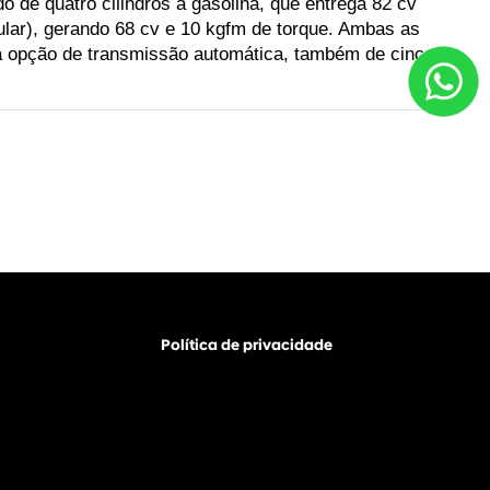
de quatro cilindros a gasolina, que entrega 82 cv 
lar), gerando 68 cv e 10 kgfm de torque. Ambas as 
a opção de transmissão automática, também de cinco 
Política de privacidade