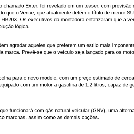
chamado Exter, foi revelado em um teaser, com previsão d
o que o Venue, que atualmente detém o título de menor S
o HB20X. Os executivos da montadora enfatizaram que a vers
ução lógica. 
em agradar aqueles que preferem um estilo mais imponente,
o da marca. Prevê-se que o veículo seja lançado para os mo
olha para o novo modelo, com um preço estimado de cerca de
equipado com um motor a gasolina de 1.2 litros, capaz de g
e funcionará com gás natural veicular (GNV), uma alternat
co marchas, assim como as demais opções.