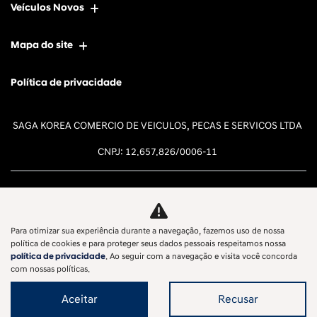
Veículos Novos
Mapa do site
Política de privacidade
SAGA KOREA COMERCIO DE VEICULOS, PECAS E SERVICOS LTDA
CNPJ: 12.657.826/0006-11
Para otimizar sua experiência durante a navegação, fazemos uso de nossa
Desacelere. Seu bem maior é a
política de cookies e para proteger seus dados pessoais respeitamos nossa
política de privacidade
. Ao seguir com a navegação e visita você concorda
vida.
com nossas políticas.
Aceitar
Recusar
Desenvolvido pela DEALERSPACE ® Direitos Reservados.